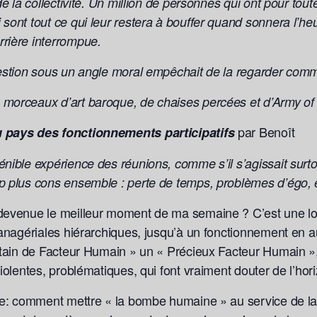
de la collectivité. Un million de personnes qui ont pour to
 sont tout ce qui leur restera à bouffer quand sonnera l’
rière interrompue.
question sous un angle moral empêchait de la regarder com
 morceaux d’art baroque, de chaises percées et d’Army of
par Benoît
u pays des fonctionnements participatifs
nible expérience des réunions, comme s’il s’agissait surt
p plus cons ensemble : perte de temps, problèmes d’égo, 
devenue le meilleur moment de ma semaine ? C’est une lon
managériales hiérarchiques, jusqu’à un fonctionnement en 
Putain de Facteur Humain » un « Précieux Facteur Humain 
iolentes, problématiques, qui font vraiment douter de l’hori
que: comment mettre « la bombe humaine » au service de la 