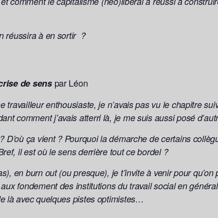
re, et comment le capitalisme (néo)libéral a réussi à constr
n réussira à en sortir ?
par Léon
 crise de sens
e travailleur enthousiaste, je n’avais pas vu le chapitre s
ant comment j’avais atterri là, je me suis aussi posé d’aut
al ? D’où ça vient ? Pourquoi la démarche de certains collè
ef, il est où le sens derrière tout ce bordel ?
as), en burn out (ou presque), je t’invite à venir pour qu’o
t aux fondement des institutions du travail social en général
 de là avec quelques pistes optimistes…