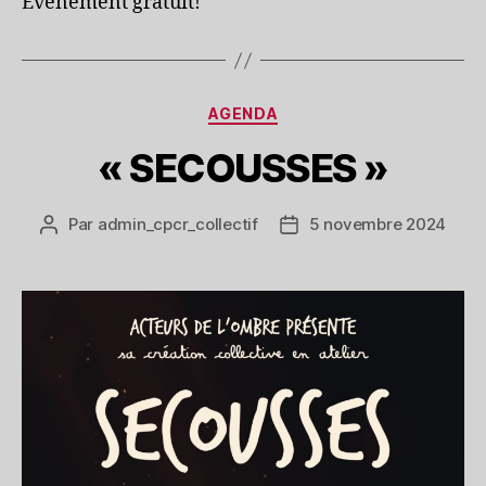
Évènement gratuit!
Catégories
AGENDA
« SECOUSSES »
Par
admin_cpcr_collectif
5 novembre 2024
Auteur
Date
de
de
l’article
l’article