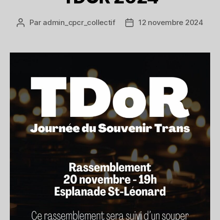
Par
admin_cpcr_collectif
12 novembre 2024
Auteur
Date
de
de
l’article
l’article