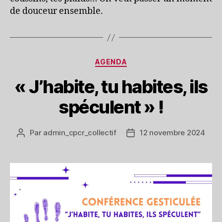
de douceur ensemble.
Catégories
AGENDA
« J’habite, tu habites, ils
spéculent » !
Par
admin_cpcr_collectif
12 novembre 2024
Auteur
Date
de
de
l’article
l’article