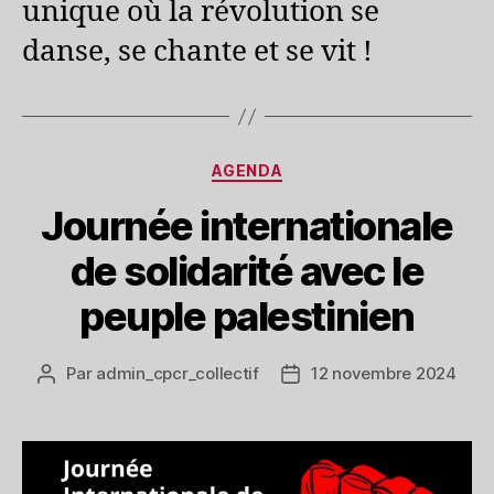
unique où la révolution se
danse, se chante et se vit !
Catégories
AGENDA
Journée internationale
de solidarité avec le
peuple palestinien
Par
admin_cpcr_collectif
12 novembre 2024
Auteur
Date
de
de
l’article
l’article