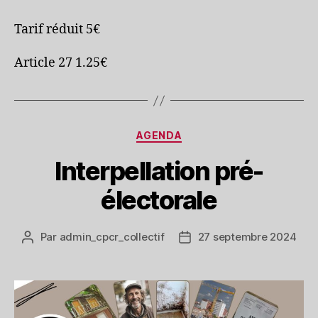
Tarif réduit 5€
Article 27 1.25€
Catégories
AGENDA
Interpellation pré-
électorale
Par
admin_cpcr_collectif
27 septembre 2024
Auteur
Date
de
de
l’article
l’article