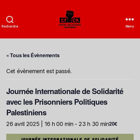
Recherche
Menu
CPCR
-
Centre
polyculturel
« Tous les Évènements
résistances
Cet évènement est passé.
Journée Internationale de Solidarité
avec les Prisonniers Politiques
Palestiniens
20€
26 avril 2025 | 16 h 00 min
-
23 h 30 min