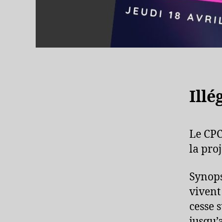
Illé
Le CPC
la pro
Synopsi
vivent
cesse 
jusqu’a