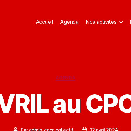
Accueil
Agenda
Nos activités
Catégories
AGENDA
VRIL au CP
Par
admin_cpcr_collectif
12 avril 2024
Auteur
Date