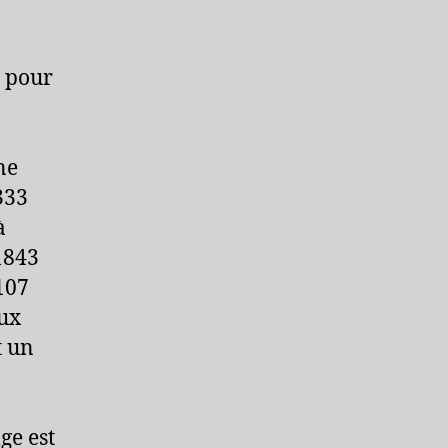
é pour
ne
333
à
1843
107
aux
t un
ge est