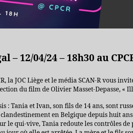
gal – 12/04/24 – 18h30 au CPC
R, la JOC Liège et le média SCAN-R vous invit
jection du film de Olivier Masset-Depasse, « Ill
s : Tania et Ivan, son fils de 14 ans, sont russ
 clandestinement en Belgique depuis huit ans
sur le qui-vive, Tania redoute les contrôles de 
u jour où elle est arrêtée. La mère et le fils so