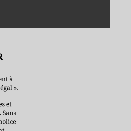
R
ent à
égal ».
es et
. Sans
police
nt