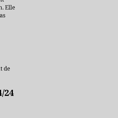
. Elle
pas
t de
/24