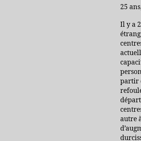
25 ans,
Il y a
étrang
centre
actuel
capaci
person
partir
refoul
départ
centre
autre 
d’augm
durcis