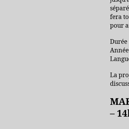
séparé
fera t
pour a
Durée 
Année 
Langue
La pro
discus
MAR
– 14