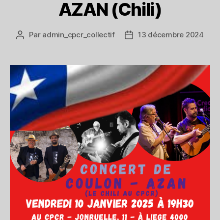
AZAN (Chili)
Par
admin_cpcr_collectif
13 décembre 2024
Auteur
Date
de
de
l’article
l’article