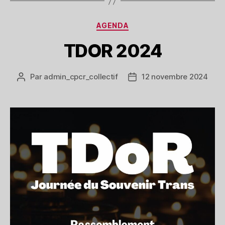
Catégories
AGENDA
TDOR 2024
Par
admin_cpcr_collectif
12 novembre 2024
Auteur
Date
de
de
l’article
l’article