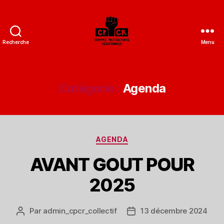
Recherche
Menu
CPCR
-
Centre
polyculturel
Catégorie :
Agenda
résistances
Catégories
AGENDA
AVANT GOUT POUR
2025
Par
admin_cpcr_collectif
13 décembre 2024
Auteur
Date
de
de