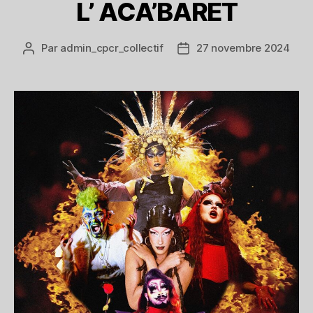
L’ ACA’BARET
Par
admin_cpcr_collectif
27 novembre 2024
Auteur
Date
de
de
l’article
l’article