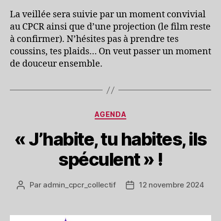
La veillée sera suivie par un moment convivial
au CPCR ainsi que d’une projection (le film reste
à confirmer). N’hésites pas à prendre tes
coussins, tes plaids… On veut passer un moment
de douceur ensemble.
Catégories
AGENDA
« J’habite, tu habites, ils
spéculent » !
Par
admin_cpcr_collectif
12 novembre 2024
Auteur
Date
de
de
l’article
l’article